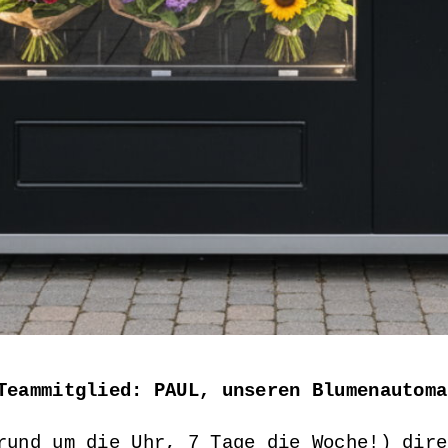
Teammitglied: PAUL, unseren Blumenautoma
und um die Uhr, 7 Tage die Woche!) dire