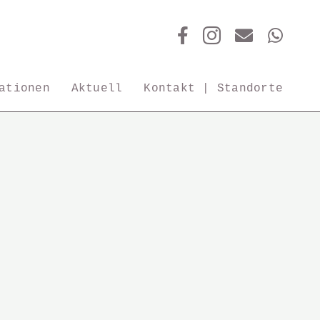
ationen
Aktuell
Kontakt | Standorte
… für
Pflanz-
ion
gefäße