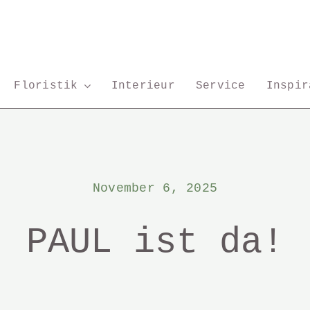
Floristik
Interieur
Service
Inspir
… für
… für
… für
… für
die
den
zu
Ihre
Hochzeit
Abschied
Hause
Lokat
November 6, 2025
PAUL ist da!